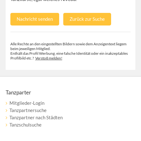
Nachricht senden
Zurück zur Suche
Alle Rechte an den eingestellten Bildern sowie dem Anzeigentext liegem
beim jeweiligen Mitglied.
Enthält das Profil Werbung, eine falsche Identität oder ein inakzeptables
Profilbild etc.?
Verstoß melden!
Tanzparter
Mitglieder-Login
Tanzpartnersuche
Tanzpartner nach Städten
Tanzschulsuche