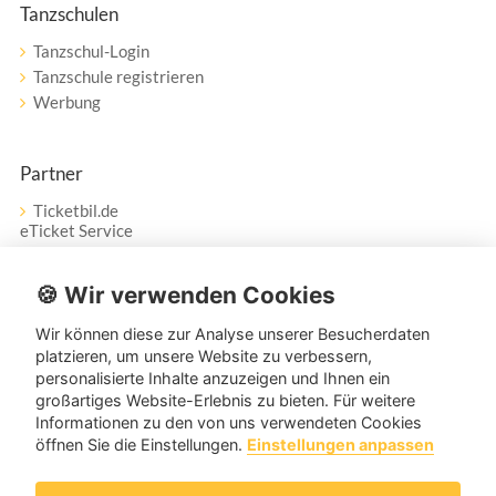
Tanzschulen
Tanzschul-Login
Tanzschule registrieren
Werbung
Partner
Ticketbil.de
eTicket Service
Vertrag widerrufen
🍪 Wir verwenden Cookies
Wir können diese zur Analyse unserer Besucherdaten
Service
platzieren, um unsere Website zu verbessern,
personalisierte Inhalte anzuzeigen und Ihnen ein
Unser Tanzpartner-Service hilft Ihnen bei Fragen und
großartiges Website-Erlebnis zu bieten. Für weitere
Anregungen gerne weiter!
Informationen zu den von uns verwendeten Cookies
öffnen Sie die Einstellungen.
Einstellungen anpassen
service@tanzpartner.de