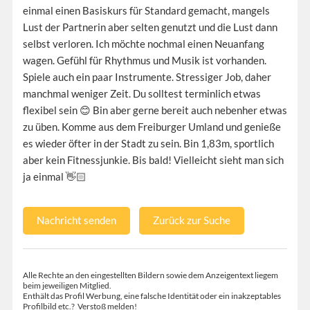
einmal einen Basiskurs für Standard gemacht, mangels
Lust der Partnerin aber selten genutzt und die Lust dann
selbst verloren. Ich möchte nochmal einen Neuanfang
wagen. Gefühl für Rhythmus und Musik ist vorhanden.
Spiele auch ein paar Instrumente. Stressiger Job, daher
manchmal weniger Zeit. Du solltest terminlich etwas
flexibel sein 😊 Bin aber gerne bereit auch nebenher etwas
zu üben. Komme aus dem Freiburger Umland und genieße
es wieder öfter in der Stadt zu sein. Bin 1,83m, sportlich
aber kein Fitnessjunkie. Bis bald! Vielleicht sieht man sich
ja einmal 👋🏻
Nachricht senden
Zurück zur Suche
Alle Rechte an den eingestellten Bildern sowie dem Anzeigentext liegem
beim jeweiligen Mitglied.
Enthält das Profil Werbung, eine falsche Identität oder ein inakzeptables
Profilbild etc.?
Verstoß melden!