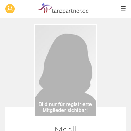
Mchll