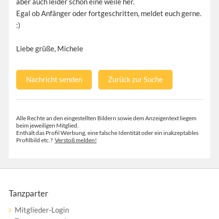
aber auch leider schon eine weile her.
Egal ob Anfänger oder fortgeschritten, meldet euch gerne.
:)
Liebe grüße, Michele
Nachricht senden
Zurück zur Suche
Alle Rechte an den eingestellten Bildern sowie dem Anzeigentext liegem
beim jeweiligen Mitglied.
Enthält das Profil Werbung, eine falsche Identität oder ein inakzeptables
Profilbild etc.?
Verstoß melden!
Tanzparter
Mitglieder-Login