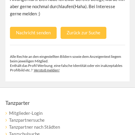
aber gerne nochmal durchlaufen(Haha). Bei Interesse
gerne melden :)
Nachricht senden
Zurück zur Suche
Alle Rechte an den eingestellten Bildern sowie dem Anzeigentext liegem
beim jeweiligen Mitglied.
Enthält das Profil Werbung, eine falsche Identität oder ein inakzeptables
Profilbild etc.?
Verstoß melden!
Tanzparter
Mitglieder-Login
Tanzpartnersuche
Tanzpartner nach Städten
Tanzschulsuche