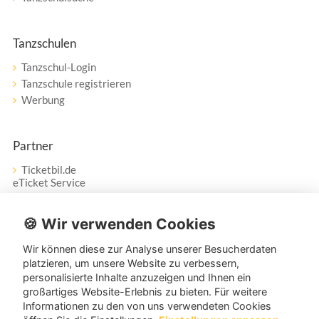
Tanzschulen
Tanzschul-Login
Tanzschule registrieren
Werbung
Partner
Ticketbil.de
eTicket Service
Vertrag widerrufen
🍪 Wir verwenden Cookies
Wir können diese zur Analyse unserer Besucherdaten
Service
platzieren, um unsere Website zu verbessern,
personalisierte Inhalte anzuzeigen und Ihnen ein
Unser Tanzpartner-Service hilft Ihnen bei Fragen und
großartiges Website-Erlebnis zu bieten. Für weitere
Anregungen gerne weiter!
Informationen zu den von uns verwendeten Cookies