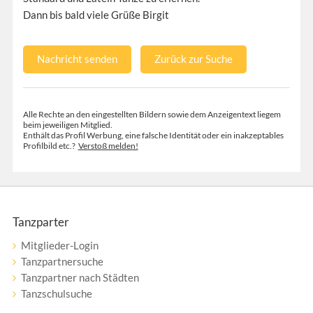
Dann bis bald viele Grüße Birgit
Nachricht senden
Zurück zur Suche
Alle Rechte an den eingestellten Bildern sowie dem Anzeigentext liegem
beim jeweiligen Mitglied.
Enthält das Profil Werbung, eine falsche Identität oder ein inakzeptables
Profilbild etc.?
Verstoß melden!
Tanzparter
Mitglieder-Login
Tanzpartnersuche
Tanzpartner nach Städten
Tanzschulsuche