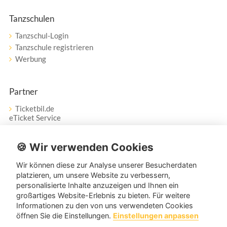
Tanzschulen
Tanzschul-Login
Tanzschule registrieren
Werbung
Partner
Ticketbil.de
eTicket Service
Vertrag widerrufen
🍪 Wir verwenden Cookies
Wir können diese zur Analyse unserer Besucherdaten
Service
platzieren, um unsere Website zu verbessern,
personalisierte Inhalte anzuzeigen und Ihnen ein
Unser Tanzpartner-Service hilft Ihnen bei Fragen und
großartiges Website-Erlebnis zu bieten. Für weitere
Anregungen gerne weiter!
Informationen zu den von uns verwendeten Cookies
öffnen Sie die Einstellungen.
Einstellungen anpassen
service@tanzpartner.de