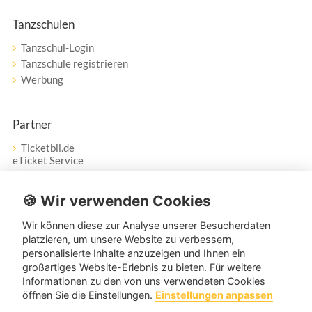
Tanzschulen
Tanzschul-Login
Tanzschule registrieren
Werbung
Partner
Ticketbil.de
eTicket Service
Vertrag widerrufen
🍪 Wir verwenden Cookies
Wir können diese zur Analyse unserer Besucherdaten
Service
platzieren, um unsere Website zu verbessern,
personalisierte Inhalte anzuzeigen und Ihnen ein
Unser Tanzpartner-Service hilft Ihnen bei Fragen und
großartiges Website-Erlebnis zu bieten. Für weitere
Anregungen gerne weiter!
Informationen zu den von uns verwendeten Cookies
öffnen Sie die Einstellungen.
Einstellungen anpassen
service@tanzpartner.de