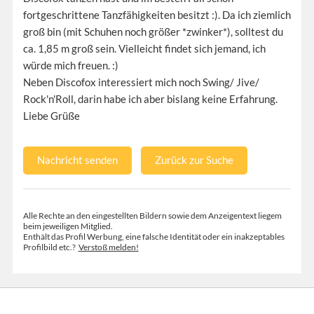
fortgeschrittene Tanzfähigkeiten besitzt :). Da ich ziemlich
groß bin (mit Schuhen noch größer *zwinker*), solltest du
ca. 1,85 m groß sein. Vielleicht findet sich jemand, ich
würde mich freuen. :)
Neben Discofox interessiert mich noch Swing/ Jive/
Rock'n'Roll, darin habe ich aber bislang keine Erfahrung.
Liebe Grüße
Nachricht senden
Zurück zur Suche
Alle Rechte an den eingestellten Bildern sowie dem Anzeigentext liegem
beim jeweiligen Mitglied.
Enthält das Profil Werbung, eine falsche Identität oder ein inakzeptables
Profilbild etc.?
Verstoß melden!