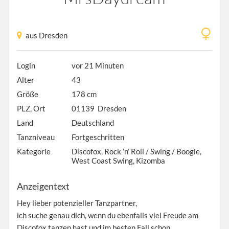
aus Dresden
Login
vor 21 Minuten
Alter
43
Größe
178 cm
PLZ, Ort
01139 Dresden
Land
Deutschland
Tanzniveau
Fortgeschritten
Kategorie
Discofox, Rock ’n’ Roll / Swing / Boogie,
West Coast Swing, Kizomba
Anzeigentext
Hey lieber potenzieller Tanzpartner,
ich suche genau dich, wenn du ebenfalls viel Freude am
Discofox tanzen hast und im besten Fall schon