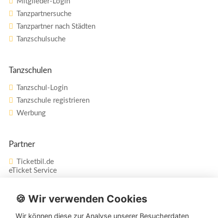
Mitglieder-Login
Tanzpartnersuche
Tanzpartner nach Städten
Tanzschulsuche
Tanzschulen
Tanzschul-Login
Tanzschule registrieren
Werbung
Partner
Ticketbil.de
eTicket Service
Vertrag widerrufen
🍪 Wir verwenden Cookies
Wir können diese zur Analyse unserer Besucherdaten