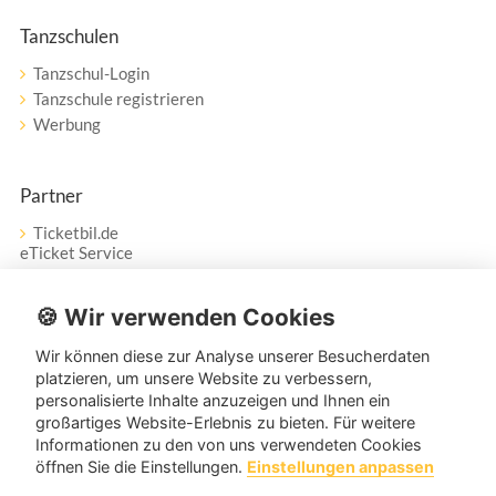
Tanzschulen
Tanzschul-Login
Tanzschule registrieren
Werbung
Partner
Ticketbil.de
eTicket Service
Vertrag widerrufen
🍪 Wir verwenden Cookies
Wir können diese zur Analyse unserer Besucherdaten
Service
platzieren, um unsere Website zu verbessern,
personalisierte Inhalte anzuzeigen und Ihnen ein
Unser Tanzpartner-Service hilft Ihnen bei Fragen und
großartiges Website-Erlebnis zu bieten. Für weitere
Anregungen gerne weiter!
Informationen zu den von uns verwendeten Cookies
öffnen Sie die Einstellungen.
Einstellungen anpassen
service@tanzpartner.de