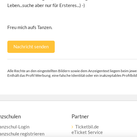
Leben...suche aber nur für Ersteres...) -)
Freu mich aufs Tanzen.
Nachricht senden
Alle Rechte an den eingestellten Bildern sowie dem Anzeigentext liegem beim jewei
Enthält das Profil Werbung, eine falsche Identität oder ein inakzeptables Profilbild
nzschulen
Partner
anzschul-Login
Ticketbil.de
eTicket Service
anzschule registrieren