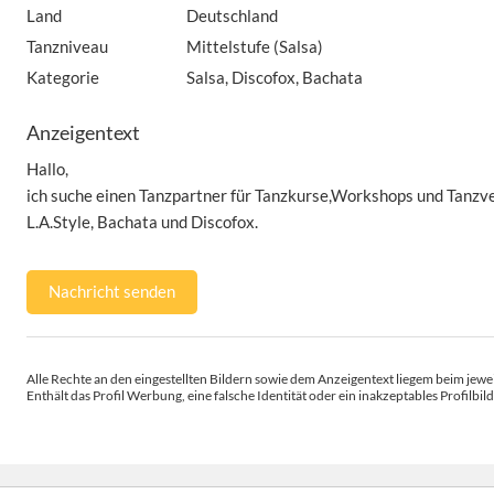
Land
Deutschland
Tanzniveau
Mittelstufe (Salsa)
Kategorie
Salsa, Discofox, Bachata
Anzeigentext
Hallo,
ich suche einen Tanzpartner für Tanzkurse,Workshops und Tanzve
L.A.Style, Bachata und Discofox.
Nachricht senden
Alle Rechte an den eingestellten Bildern sowie dem Anzeigentext liegem beim jewei
Enthält das Profil Werbung, eine falsche Identität oder ein inakzeptables Profilbild