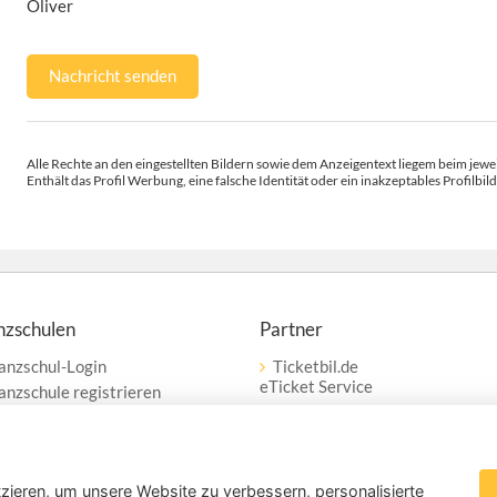
Oliver
Nachricht senden
Alle Rechte an den eingestellten Bildern sowie dem Anzeigentext liegem beim jewei
Enthält das Profil Werbung, eine falsche Identität oder ein inakzeptables Profilbild
nzschulen
Partner
anzschul-Login
Ticketbil.de
eTicket Service
anzschule registrieren
erbung
Vertrag widerrufen
zieren, um unsere Website zu verbessern, personalisierte