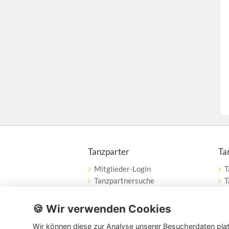
Tanzparter
Ta
Mitglieder-Login
T
Tanzpartnersuche
T
Tanzpartner nach Städten
W
Tanzschulsuche
🍪 Wir verwenden Cookies
Wir können diese zur Analyse unserer Besucherdaten plat