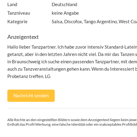
Land
Deutschland
Tanzniveau
keine Angabe
Kategorie
Salsa, Discofox, Tango Argentino, West Co
Anzeigentext
Hallo lieber Tanzpartner. Ich habe zuvor intensiv Standard-Latei
getanzt, aber in den letzten Jahren nicht viel. Da mir das Tanzen 
in Braunschweig ich suche einen passenden Tanzpartner, mit dem
auch zu Tanzveranstaltungen gehen kann. Wenn du Interessiert b
Probetanz treffen. LG
Nachricht senden
Alle Rechte an den eingestellten Bildern sowie dem Anzeigentext liegem beim jewei
Enthält das Profil Werbung, eine falsche Identität oder ein inakzeptables Profilbild