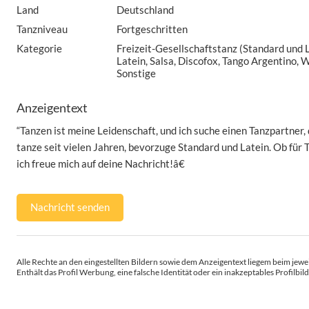
Land
Deutschland
Tanzniveau
Fortgeschritten
Kategorie
Freizeit-Gesellschaftstanz (Standard und 
Latein, Salsa, Discofox, Tango Argentino,
Sonstige
Anzeigentext
“Tanzen ist meine Leidenschaft, und ich suche einen Tanzpartner, d
tanze seit vielen Jahren, bevorzuge Standard und Latein. Ob für 
ich freue mich auf deine Nachricht!â€
Nachricht senden
Alle Rechte an den eingestellten Bildern sowie dem Anzeigentext liegem beim jewei
Enthält das Profil Werbung, eine falsche Identität oder ein inakzeptables Profilbild