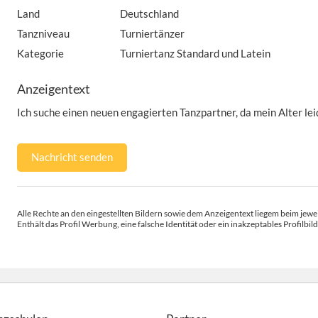
Land
Deutschland
Tanzniveau
Turniertänzer
Kategorie
Turniertanz Standard und Latein
Anzeigentext
Ich suche einen neuen engagierten Tanzpartner, da mein Alter le
Nachricht senden
Alle Rechte an den eingestellten Bildern sowie dem Anzeigentext liegem beim jewei
Enthält das Profil Werbung, eine falsche Identität oder ein inakzeptables Profilbild