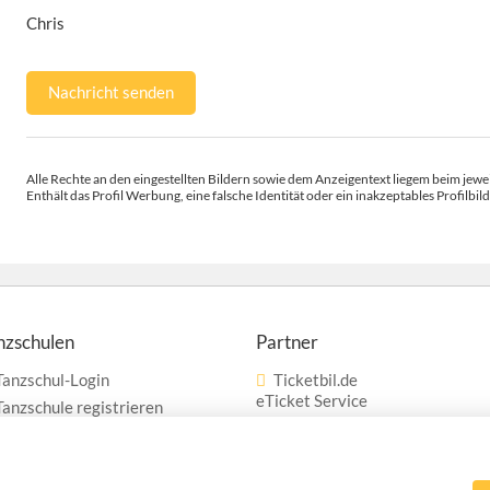
Chris
Nachricht senden
Alle Rechte an den eingestellten Bildern sowie dem Anzeigentext liegem beim jewei
Enthält das Profil Werbung, eine falsche Identität oder ein inakzeptables Profilbild
nzschulen
Partner
Tanzschul-Login
Ticketbil.de
eTicket Service
Tanzschule registrieren
Werbung
Vertrag widerrufen