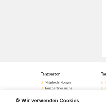
Tanzparter
Ta
Mitglieder-Login
Tanzpartnersuche
Tanzpartner nach Städten
🍪 Wir verwenden Cookies
Tanzschulsuche