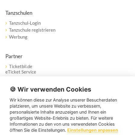
Tanzschulen
Tanzschul-Login
Tanzschule registrieren
Werbung
Partner
Ticketbil.de
eTicket Service
Vertrag widerrufen
🍪 Wir verwenden Cookies
Wir können diese zur Analyse unserer Besucherdaten
Service
platzieren, um unsere Website zu verbessern,
personalisierte Inhalte anzuzeigen und Ihnen ein
Unser Tanzpartner-Service hilft Ihnen bei Fragen und
großartiges Website-Erlebnis zu bieten. Für weitere
Anregungen gerne weiter!
Informationen zu den von uns verwendeten Cookies
öffnen Sie die Einstellungen.
Einstellungen anpassen
service@tanzpartner.de