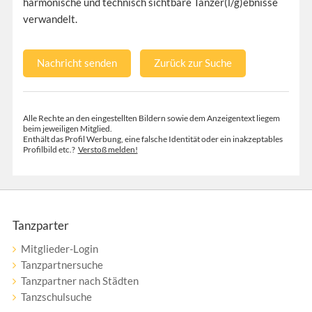
harmonische und technisch sichtbare Tanzer(l/g)ebnisse
verwandelt.
Nachricht senden
Zurück zur Suche
Alle Rechte an den eingestellten Bildern sowie dem Anzeigentext liegem
beim jeweiligen Mitglied.
Enthält das Profil Werbung, eine falsche Identität oder ein inakzeptables
Profilbild etc.?
Verstoß melden!
Tanzparter
Mitglieder-Login
Tanzpartnersuche
Tanzpartner nach Städten
Tanzschulsuche