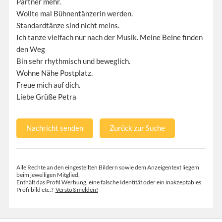
Partner mehr.
Wollte mal Bühnentänzerin werden.
Standardtänze sind nicht meins.
Ich tanze vielfach nur nach der Musik. Meine Beine finden
den Weg
Bin sehr rhythmisch und beweglich.
Wohne Nähe Postplatz.
Freue mich auf dich.
Liebe Grüße Petra
Nachricht senden
Zurück zur Suche
Alle Rechte an den eingestellten Bildern sowie dem Anzeigentext liegem
beim jeweiligen Mitglied.
Enthält das Profil Werbung, eine falsche Identität oder ein inakzeptables
Profilbild etc.?
Verstoß melden!