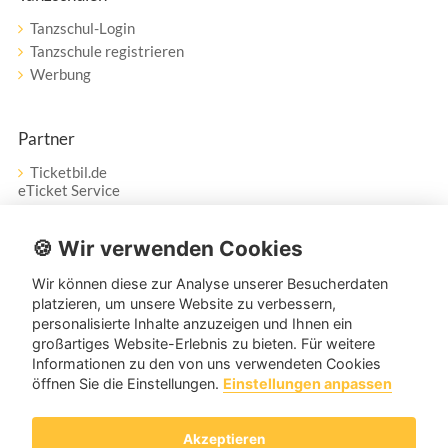
Tanzschul-Login
Tanzschule registrieren
Werbung
Partner
Ticketbil.de
eTicket Service
Vertrag widerrufen
🍪 Wir verwenden Cookies
Wir können diese zur Analyse unserer Besucherdaten
Service
platzieren, um unsere Website zu verbessern,
personalisierte Inhalte anzuzeigen und Ihnen ein
Unser Tanzpartner-Service hilft Ihnen bei Fragen und
großartiges Website-Erlebnis zu bieten. Für weitere
Anregungen gerne weiter!
Informationen zu den von uns verwendeten Cookies
öffnen Sie die Einstellungen.
Einstellungen anpassen
service@tanzpartner.de
Akzeptieren