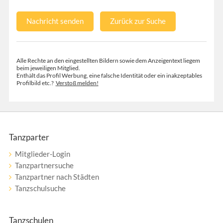
Nachricht senden
Zurück zur Suche
Alle Rechte an den eingestellten Bildern sowie dem Anzeigentext liegem
beim jeweiligen Mitglied.
Enthält das Profil Werbung, eine falsche Identität oder ein inakzeptables
Profilbild etc.?
Verstoß melden!
Tanzparter
Mitglieder-Login
Tanzpartnersuche
Tanzpartner nach Städten
Tanzschulsuche
Tanzschulen