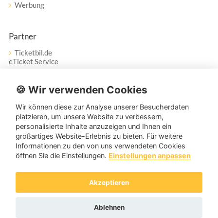
Werbung
Partner
Ticketbil.de
eTicket Service
Vertrag widerrufen
🍪 Wir verwenden Cookies
Wir können diese zur Analyse unserer Besucherdaten
Service
platzieren, um unsere Website zu verbessern,
personalisierte Inhalte anzuzeigen und Ihnen ein
Unser Tanzpartner-Service hilft Ihnen bei Fragen und
großartiges Website-Erlebnis zu bieten. Für weitere
Anregungen gerne weiter!
Informationen zu den von uns verwendeten Cookies
öffnen Sie die Einstellungen.
Einstellungen anpassen
service@tanzpartner.de
Akzeptieren
Copyright © 2026 tanzpartner.de
Ablehnen