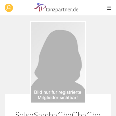
SalsaSambaChaChaCha