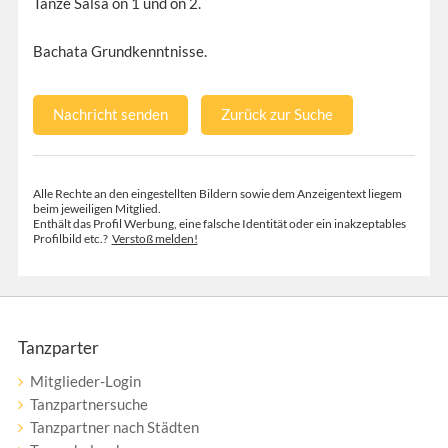
Tanze Salsa on 1 und on 2.
Bachata Grundkenntnisse.
Nachricht senden
Zurück zur Suche
Alle Rechte an den eingestellten Bildern sowie dem Anzeigentext liegem
beim jeweiligen Mitglied.
Enthält das Profil Werbung, eine falsche Identität oder ein inakzeptables
Profilbild etc.?
Verstoß melden!
Tanzparter
Mitglieder-Login
Tanzpartnersuche
Tanzpartner nach Städten