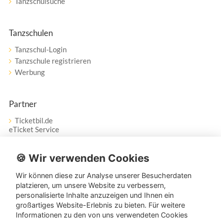
Tanzschulsuche
Tanzschulen
Tanzschul-Login
Tanzschule registrieren
Werbung
Partner
Ticketbil.de
eTicket Service
Vertrag widerrufen
🍪 Wir verwenden Cookies
Wir können diese zur Analyse unserer Besucherdaten
Service
platzieren, um unsere Website zu verbessern,
personalisierte Inhalte anzuzeigen und Ihnen ein
Unser Tanzpartner-Service hilft Ihnen bei Fragen und
großartiges Website-Erlebnis zu bieten. Für weitere
Anregungen gerne weiter!
Informationen zu den von uns verwendeten Cookies