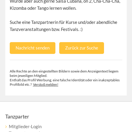
Würde aber auch gerne Salsa Cubana, on 2, Cha-Cha-Cha,
Kizomba oder Tango lernen wollen.
Suche eine Tanzpartnerin für Kurse und/oder abendliche
Tanzveranstaltungen bzw. Festivals. :)
Nachricht senden
Zurück zur Suche
Alle Rechte an den eingestellten Bildern sowie dem Anzeigentext liegem
beim jeweiligen Mitglied.
Enthält das Profil Werbung, eine falsche Identität oder ein inakzeptables
Profilbild etc.?
Verstoß melden!
Tanzparter
Mitglieder-Login