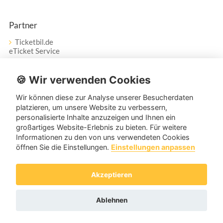
Partner
Ticketbil.de
eTicket Service
Vertrag widerrufen
🍪 Wir verwenden Cookies
Wir können diese zur Analyse unserer Besucherdaten
Service
platzieren, um unsere Website zu verbessern,
personalisierte Inhalte anzuzeigen und Ihnen ein
Unser Tanzpartner-Service hilft Ihnen bei Fragen und
großartiges Website-Erlebnis zu bieten. Für weitere
Anregungen gerne weiter!
Informationen zu den von uns verwendeten Cookies
öffnen Sie die Einstellungen.
Einstellungen anpassen
service@tanzpartner.de
Akzeptieren
Copyright © 2026 tanzpartner.de
Ablehnen
Cookies & Tracking
Datenschutz
AGB
Impressum