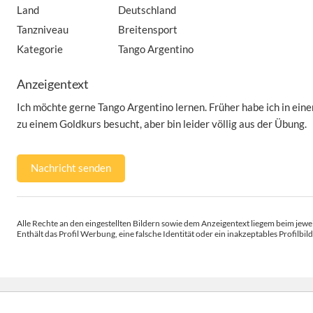
Land
Deutschland
Tanzniveau
Breitensport
Kategorie
Tango Argentino
Anzeigentext
Ich möchte gerne Tango Argentino lernen. Früher habe ich in eine
zu einem Goldkurs besucht, aber bin leider völlig aus der Übung.
Nachricht senden
Alle Rechte an den eingestellten Bildern sowie dem Anzeigentext liegem beim jewei
Enthält das Profil Werbung, eine falsche Identität oder ein inakzeptables Profilbild