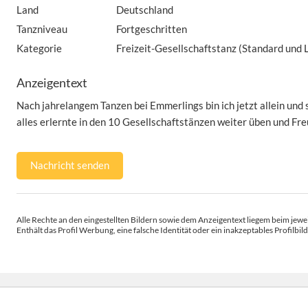
Land
Deutschland
Tanzniveau
Fortgeschritten
Kategorie
Freizeit-Gesellschaftstanz (Standard und 
Anzeigentext
Nach jahrelangem Tanzen bei Emmerlings bin ich jetzt allein und 
alles erlernte in den 10 Gesellschaftstänzen weiter üben und Fr
Nachricht senden
Alle Rechte an den eingestellten Bildern sowie dem Anzeigentext liegem beim jewei
Enthält das Profil Werbung, eine falsche Identität oder ein inakzeptables Profilbild