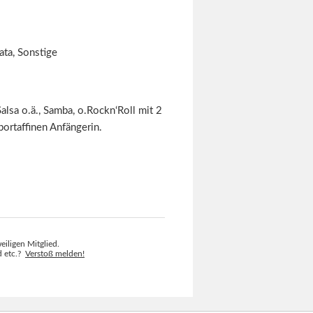
ata, Sonstige
Salsa o.ä., Samba, o.Rockn‘Roll mit 2
portaffinen Anfängerin.
eiligen Mitglied.
ld etc.?
Verstoß melden!