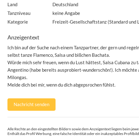
Land
Deutschland
Tanzniveau
keine Angabe
Kategorie
Freizeit-Gesellschaftstanz (Standard und L
Anzeigentext
Ich bin auf der Suche nach einem Tanzpartner, der gern und rege
selbst tanze Flamenco, Salsa und bißchen Bachata.
Würde mich sehr freuen, wenn du Lust hättest, Salsa Cubana zu 
Angentino (habe bereits ausprobiert-wunderschön!). Ich möchte 
Milongas.
Melde dich bei mir, wenn du dich abgepsrochen fühlst.
Nachricht senden
Alle Rechte an den eingestellten Bildern sowie dem Anzeigentext liegem beim jewei
Enthält das Profil Werbung, eine falsche Identität oder ein inakzeptables Profilbild