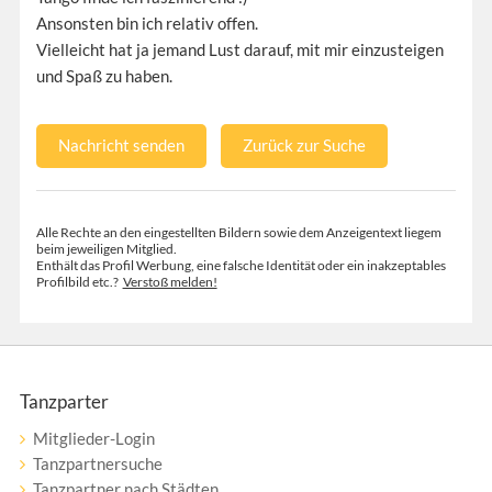
Ansonsten bin ich relativ offen.
Vielleicht hat ja jemand Lust darauf, mit mir einzusteigen
und Spaß zu haben.
Nachricht senden
Zurück zur Suche
Alle Rechte an den eingestellten Bildern sowie dem Anzeigentext liegem
beim jeweiligen Mitglied.
Enthält das Profil Werbung, eine falsche Identität oder ein inakzeptables
Profilbild etc.?
Verstoß melden!
Tanzparter
Mitglieder-Login
Tanzpartnersuche
Tanzpartner nach Städten