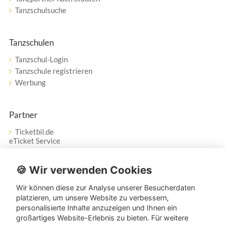
Tanzschulsuche
Tanzschulen
Tanzschul-Login
Tanzschule registrieren
Werbung
Partner
Ticketbil.de
eTicket Service
Vertrag widerrufen
🍪 Wir verwenden Cookies
Wir können diese zur Analyse unserer Besucherdaten
Service
platzieren, um unsere Website zu verbessern,
personalisierte Inhalte anzuzeigen und Ihnen ein
Unser Tanzpartner-Service hilft Ihnen bei Fragen und
großartiges Website-Erlebnis zu bieten. Für weitere