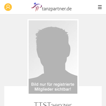
TTSTaenzer