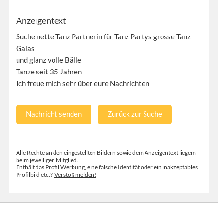
Anzeigentext
Suche nette Tanz Partnerin für Tanz Partys grosse Tanz
Galas
und glanz volle Bälle
Tanze seit 35 Jahren
Ich freue mich sehr über eure Nachrichten
Nachricht senden
Zurück zur Suche
Alle Rechte an den eingestellten Bildern sowie dem Anzeigentext liegem
beim jeweiligen Mitglied.
Enthält das Profil Werbung, eine falsche Identität oder ein inakzeptables
Profilbild etc.?
Verstoß melden!