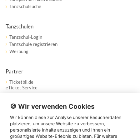
Tanzschulsuche
Tanzschulen
Tanzschul-Login
Tanzschule registrieren
Werbung
Partner
Ticketbil.de
eTicket Service
Vertrag widerrufen
🍪 Wir verwenden Cookies
Wir können diese zur Analyse unserer Besucherdaten
Service
platzieren, um unsere Website zu verbessern,
personalisierte Inhalte anzuzeigen und Ihnen ein
Unser Tanzpartner-Service hilft Ihnen bei Fragen und
großartiges Website-Erlebnis zu bieten. Für weitere