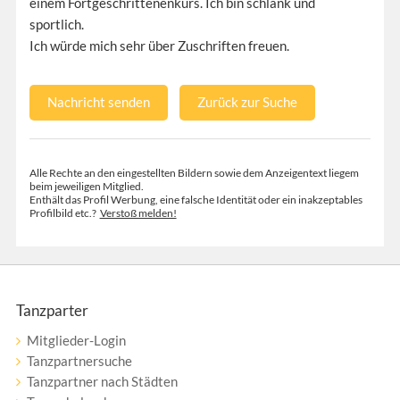
einem Fortgeschrittenenkurs. Ich bin schlank und
sportlich.
Ich würde mich sehr über Zuschriften freuen.
Nachricht senden
Zurück zur Suche
Alle Rechte an den eingestellten Bildern sowie dem Anzeigentext liegem
beim jeweiligen Mitglied.
Enthält das Profil Werbung, eine falsche Identität oder ein inakzeptables
Profilbild etc.?
Verstoß melden!
Tanzparter
Mitglieder-Login
Tanzpartnersuche
Tanzpartner nach Städten