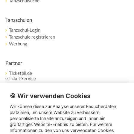
Tanzschulsuche
Tanzschulen
Tanzschul-Login
Tanzschule registrieren
Werbung
Partner
Ticketbil.de
eTicket Service
Vertrag widerrufen
🍪 Wir verwenden Cookies
Wir können diese zur Analyse unserer Besucherdaten
Service
platzieren, um unsere Website zu verbessern,
personalisierte Inhalte anzuzeigen und Ihnen ein
Unser Tanzpartner-Service hilft Ihnen bei Fragen und
großartiges Website-Erlebnis zu bieten. Für weitere
Anregungen gerne weiter!
Informationen zu den von uns verwendeten Cookies