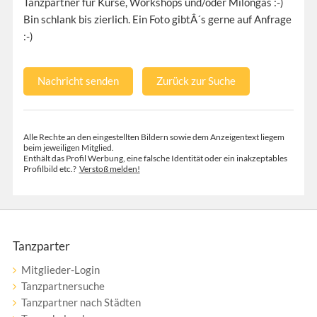
Tanzpartner für Kurse, Workshops und/oder Milongas :-)
Bin schlank bis zierlich. Ein Foto gibtÂ´s gerne auf Anfrage
:-)
Nachricht senden
Zurück zur Suche
Alle Rechte an den eingestellten Bildern sowie dem Anzeigentext liegem
beim jeweiligen Mitglied.
Enthält das Profil Werbung, eine falsche Identität oder ein inakzeptables
Profilbild etc.?
Verstoß melden!
Tanzparter
Mitglieder-Login
Tanzpartnersuche
Tanzpartner nach Städten