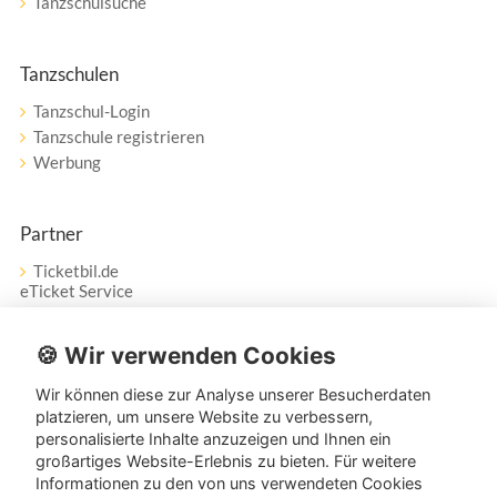
Tanzschulsuche
Tanzschulen
Tanzschul-Login
Tanzschule registrieren
Werbung
Partner
Ticketbil.de
eTicket Service
Vertrag widerrufen
🍪 Wir verwenden Cookies
Wir können diese zur Analyse unserer Besucherdaten
Service
platzieren, um unsere Website zu verbessern,
personalisierte Inhalte anzuzeigen und Ihnen ein
Unser Tanzpartner-Service hilft Ihnen bei Fragen und
großartiges Website-Erlebnis zu bieten. Für weitere
Anregungen gerne weiter!
Informationen zu den von uns verwendeten Cookies