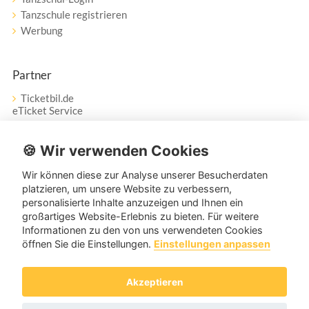
Tanzschule registrieren
Werbung
Partner
Ticketbil.de
eTicket Service
Vertrag widerrufen
🍪 Wir verwenden Cookies
Wir können diese zur Analyse unserer Besucherdaten
Service
platzieren, um unsere Website zu verbessern,
personalisierte Inhalte anzuzeigen und Ihnen ein
Unser Tanzpartner-Service hilft Ihnen bei Fragen und
großartiges Website-Erlebnis zu bieten. Für weitere
Anregungen gerne weiter!
Informationen zu den von uns verwendeten Cookies
öffnen Sie die Einstellungen.
Einstellungen anpassen
service@tanzpartner.de
Akzeptieren