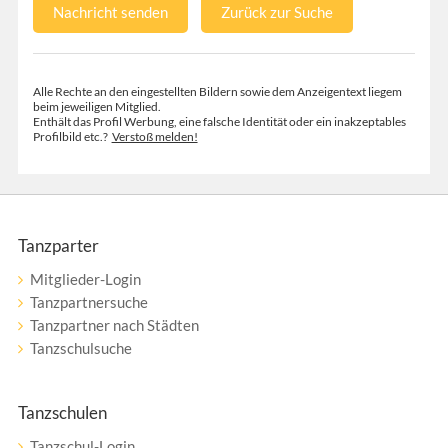
Nachricht senden
Zurück zur Suche
Alle Rechte an den eingestellten Bildern sowie dem Anzeigentext liegem
beim jeweiligen Mitglied.
Enthält das Profil Werbung, eine falsche Identität oder ein inakzeptables
Profilbild etc.?
Verstoß melden!
Tanzparter
Mitglieder-Login
Tanzpartnersuche
Tanzpartner nach Städten
Tanzschulsuche
Tanzschulen
Tanzschul-Login