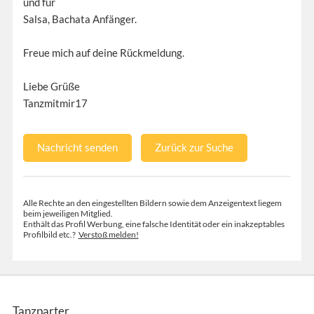
und für
Salsa, Bachata Anfänger.
Freue mich auf deine Rückmeldung.
Liebe Grüße
Tanzmitmir17
Nachricht senden
Zurück zur Suche
Alle Rechte an den eingestellten Bildern sowie dem Anzeigentext liegem
beim jeweiligen Mitglied.
Enthält das Profil Werbung, eine falsche Identität oder ein inakzeptables
Profilbild etc.?
Verstoß melden!
Tanzparter