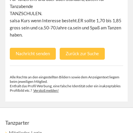
Tanzabende
TANZSCHULEN.
salsa Kurs wenn Interesse besteht.ER sollte 1,70 bis 1,85
gross sein und ca.50-70Jahre ca.sein und Spaß am Tanzen
haben.
Nachricht senden
Zurück zur Suche
Alle Rechte an den eingestellten Bildern sowie dem Anzeigentext liegem
beim jeweiligen Mitglied.
Enthält das Profil Werbung, eine falsche Identität oder ein inakzeptables
Profilbild etc.?
Verstoß melden!
Tanzparter
Mitglieder-Login