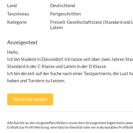
Land
Deutschland
Tanzniveau
Fortgeschritten
Kategorie
Freizeit-Gesellschaftstanz (Standard und 
Latein
Anzeigentext
Hallo,
Ich bin Student in Düsseldorf. Ich tanze seit über zwei Jahren St
Standard in der C Klasse und Latein in der D Klasse.
Ich bin derzeit auf der Suche nach einer Tanzpartnerin, die Lust h
haben und Turniere zu tanzen.
Nachricht senden
Alle Rechte an den eingestellten Bildern sowie dem Anzeigentext liegem beim jewei
Enthält das Profil Werbung, eine falsche Identität oder ein inakzeptables Profilbild