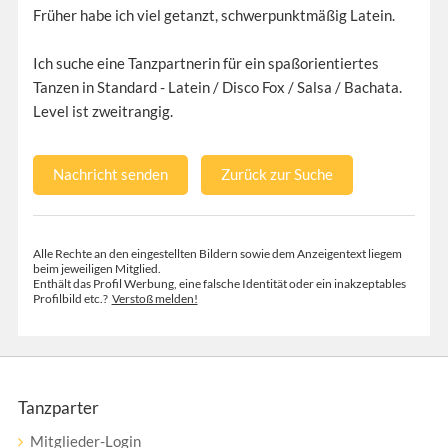
Früher habe ich viel getanzt, schwerpunktmäßig Latein.
Ich suche eine Tanzpartnerin für ein spaßorientiertes
Tanzen in Standard - Latein / Disco Fox / Salsa / Bachata.
Level ist zweitrangig.
Nachricht senden
Zurück zur Suche
Alle Rechte an den eingestellten Bildern sowie dem Anzeigentext liegem
beim jeweiligen Mitglied.
Enthält das Profil Werbung, eine falsche Identität oder ein inakzeptables
Profilbild etc.?
Verstoß melden!
Tanzparter
Mitglieder-Login