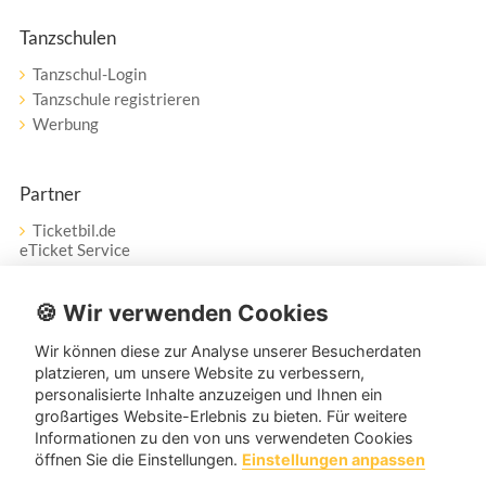
Tanzschulen
Tanzschul-Login
Tanzschule registrieren
Werbung
Partner
Ticketbil.de
eTicket Service
Vertrag widerrufen
🍪 Wir verwenden Cookies
Wir können diese zur Analyse unserer Besucherdaten
Service
platzieren, um unsere Website zu verbessern,
personalisierte Inhalte anzuzeigen und Ihnen ein
Unser Tanzpartner-Service hilft Ihnen bei Fragen und
großartiges Website-Erlebnis zu bieten. Für weitere
Anregungen gerne weiter!
Informationen zu den von uns verwendeten Cookies
öffnen Sie die Einstellungen.
Einstellungen anpassen
service@tanzpartner.de