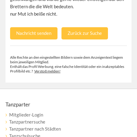
Brettern die die Welt bedeuten.
nur Mut ich beiße nicht.
Nachricht senden
Zurück zur Suche
Alle Rechte an den eingestellten Bildern sowie dem Anzeigentext liegem
beim jeweiligen Mitglied.
Enthält das Profil Werbung, eine falsche Identität oder ein inakzeptables
Profilbild etc.?
Verstoß melden!
Tanzparter
Mitglieder-Login
Tanzpartnersuche
Tanzpartner nach Städten
Tanzschulsuche