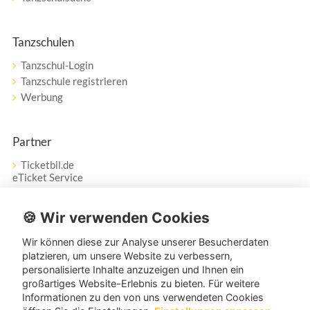
Tanzschulen
Tanzschul-Login
Tanzschule registrieren
Werbung
Partner
Ticketbil.de
eTicket Service
Vertrag widerrufen
🍪 Wir verwenden Cookies
Wir können diese zur Analyse unserer Besucherdaten
Service
platzieren, um unsere Website zu verbessern,
personalisierte Inhalte anzuzeigen und Ihnen ein
Unser Tanzpartner-Service hilft Ihnen bei Fragen und
großartiges Website-Erlebnis zu bieten. Für weitere
Anregungen gerne weiter!
Informationen zu den von uns verwendeten Cookies