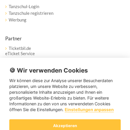
Tanzschul-Login
Tanzschule registrieren
Werbung
Partner
Ticketbil.de
eTicket Service
Vertrag widerrufen
🍪 Wir verwenden Cookies
Wir können diese zur Analyse unserer Besucherdaten
Service
platzieren, um unsere Website zu verbessern,
personalisierte Inhalte anzuzeigen und Ihnen ein
Unser Tanzpartner-Service hilft Ihnen bei Fragen und
großartiges Website-Erlebnis zu bieten. Für weitere
Anregungen gerne weiter!
Informationen zu den von uns verwendeten Cookies
öffnen Sie die Einstellungen.
Einstellungen anpassen
service@tanzpartner.de
Akzeptieren