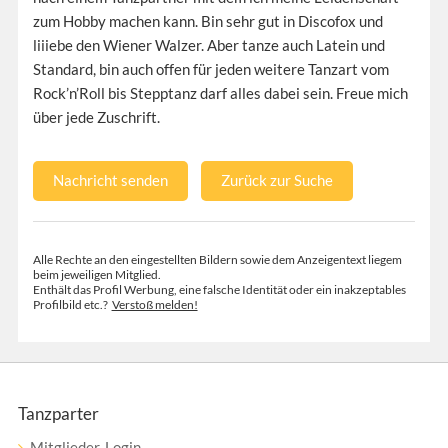
zum Hobby machen kann. Bin sehr gut in Discofox und
liiiebe den Wiener Walzer. Aber tanze auch Latein und
Standard, bin auch offen für jeden weitere Tanzart vom
Rock’n’Roll bis Stepptanz darf alles dabei sein. Freue mich
über jede Zuschrift.
Nachricht senden
Zurück zur Suche
Alle Rechte an den eingestellten Bildern sowie dem Anzeigentext liegem
beim jeweiligen Mitglied.
Enthält das Profil Werbung, eine falsche Identität oder ein inakzeptables
Profilbild etc.?
Verstoß melden!
Tanzparter
Mitglieder-Login