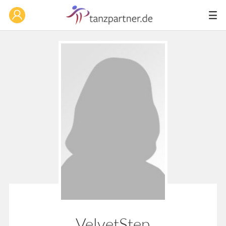
VelvetStep