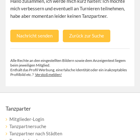
Hallo zusammen, ich werde mich kurz halten: Ich möchte
mich verbessern und eventuell an Turnieren teilnehmen,
habe aber momentan leider keinen Tanzpartner.
Nachricht senden
Zurück zur Suche
Alle Rechte an den eingestellten Bildern sowie dem Anzeigentext liegem
beim jeweiligen Mitglied.
Enthält das Profil Werbung, eine falsche Identität oder ein inakzeptables
Profilbild etc.?
Verstoß melden!
Tanzparter
Mitglieder-Login
Tanzpartnersuche
Tanzpartner nach Städten