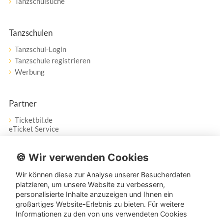
Tanzschulsuche
Tanzschulen
Tanzschul-Login
Tanzschule registrieren
Werbung
Partner
Ticketbil.de
eTicket Service
Vertrag widerrufen
🍪 Wir verwenden Cookies
Wir können diese zur Analyse unserer Besucherdaten
Service
platzieren, um unsere Website zu verbessern,
personalisierte Inhalte anzuzeigen und Ihnen ein
Unser Tanzpartner-Service hilft Ihnen bei Fragen und
großartiges Website-Erlebnis zu bieten. Für weitere
Anregungen gerne weiter!
Informationen zu den von uns verwendeten Cookies