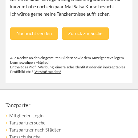
kurzem habe noch ein paar Mal Salsa Kurse besucht.
Ich würde gerne meine Tanzkentnisse auffrischen.
Nachricht senden
Zurück zur Suche
Alle Rechte an den eingestellten Bildern sowie dem Anzeigentext liegem
beim jeweiligen Mitglied.
Enthält das Profil Werbung, eine falsche Identität oder ein inakzeptables
Profilbild etc.?
Verstoß melden!
Tanzparter
Mitglieder-Login
Tanzpartnersuche
Tanzpartner nach Städten
Tanzschulsuche