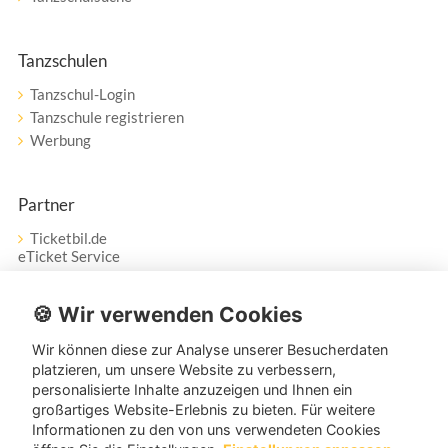
Tanzschulen
Tanzschul-Login
Tanzschule registrieren
Werbung
Partner
Ticketbil.de
eTicket Service
Vertrag widerrufen
🍪 Wir verwenden Cookies
Wir können diese zur Analyse unserer Besucherdaten
Service
platzieren, um unsere Website zu verbessern,
personalisierte Inhalte anzuzeigen und Ihnen ein
Unser Tanzpartner-Service hilft Ihnen bei Fragen und
großartiges Website-Erlebnis zu bieten. Für weitere
Anregungen gerne weiter!
Informationen zu den von uns verwendeten Cookies