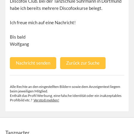
Discofox Club. Bei der Tanzschule Suhrmann in Dortmund
habe ich bereits mehrere Discofoxkurse belegt.
Ich freue mich auf eine Nachricht!
Bis bald
Wolfgang
Nachricht senden
Zurück zur Suche
Alle Rechte an den eingestellten Bildern sowie dem Anzeigentext liegem
beim jeweiligen Mitglied.
Enthält das Profil Werbung, eine falsche Identität oder ein inakzeptables
Profilbild etc.?
Verstoß melden!
Tanzparter