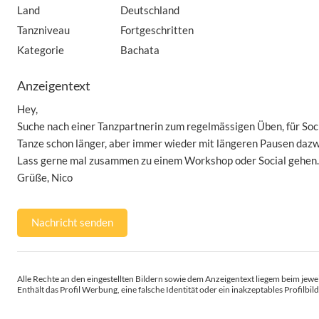
Land
Deutschland
Tanzniveau
Fortgeschritten
Kategorie
Bachata
Anzeigentext
Hey,
Suche nach einer Tanzpartnerin zum regelmässigen Üben, für Soci
Tanze schon länger, aber immer wieder mit längeren Pausen dazw
Lass gerne mal zusammen zu einem Workshop oder Social gehen.
Grüße, Nico
Nachricht senden
Alle Rechte an den eingestellten Bildern sowie dem Anzeigentext liegem beim jewei
Enthält das Profil Werbung, eine falsche Identität oder ein inakzeptables Profilbild