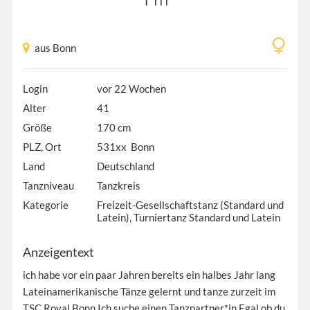
aus Bonn
Login
vor 22 Wochen
Alter
41
Größe
170 cm
PLZ, Ort
531xx Bonn
Land
Deutschland
Tanzniveau
Tanzkreis
Kategorie
Freizeit-Gesellschaftstanz (Standard und
Latein), Turniertanz Standard und Latein
Anzeigentext
ich habe vor ein paar Jahren bereits ein halbes Jahr lang
Lateinamerikanische Tänze gelernt und tanze zurzeit im
TSC Royal Bonn.Ich suche einen Tanzpartner*in,Egal ob du