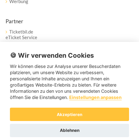
Werbung
Partner
Ticketbil.de
eTicket Service
Vertrag widerrufen
🍪 Wir verwenden Cookies
Wir können diese zur Analyse unserer Besucherdaten
Service
platzieren, um unsere Website zu verbessern,
personalisierte Inhalte anzuzeigen und Ihnen ein
Unser Tanzpartner-Service hilft Ihnen bei Fragen und
großartiges Website-Erlebnis zu bieten. Für weitere
Anregungen gerne weiter!
Informationen zu den von uns verwendeten Cookies
öffnen Sie die Einstellungen.
Einstellungen anpassen
service@tanzpartner.de
Akzeptieren
Copyright © 2026 tanzpartner.de
Ablehnen
Cookies & Tracking
Datenschutz
AGB
Impressum