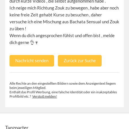
durch kurze Videos , die selbst aufgenommen habe .
Ich neige mich Richtung Zouk zu bewegen , habe aber noch
keine freie Zeit gehabt Kurse zu besuchen , daher
versuche ich eine Mischung aus Bachata Sensual und Zouk
zu üben !
Wenn du dich angesprochen fühlst und offen bist , melde
dich gerne 👌🍷
Nachricht senden
Zurück zur Suche
Alle Rechte an den eingestellten Bildern sowie dem Anzeigentext liegem
beim jeweiligen Mitglied.
Enthält das Profil Werbung, eine falsche Identität oder ein inakzeptables
Profilbild etc.?
Verstoß melden!
Tanzparter